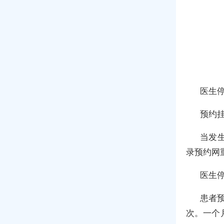
医生
预约
当发
录预约网
医生
患者
次。一个