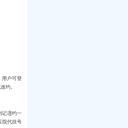
，用户可登
或改约。
则记违约一
医院代挂号