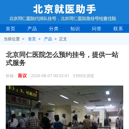
首页
产品
分类
知识
问答
联系
当前位置 >
首页
>
产品
> 正文
北京同仁医院怎么预约挂号，提供一站
式服务
面议
价格：
2026-08-07 00:02:01 5399次浏览